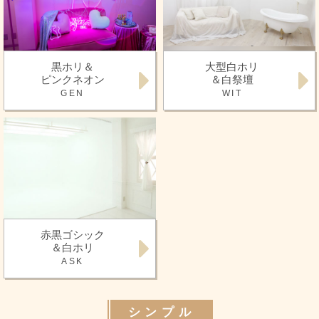
黒ホリ＆
大型白ホリ
ピンクネオン
＆白祭壇
GEN
WIT
赤黒ゴシック
＆白ホリ
ASK
シンプル