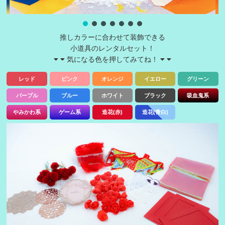
推しカラーに合わせて装飾できる
小道具のレンタルセット！
気になる色を押してみてね！
レッド
ピンク
オレンジ
イエロー
グリーン
パープル
ブルー
ホワイト
ブラック
吸血鬼系
やみかわ系
ゲーム系
造花(赤)
造花(青白)