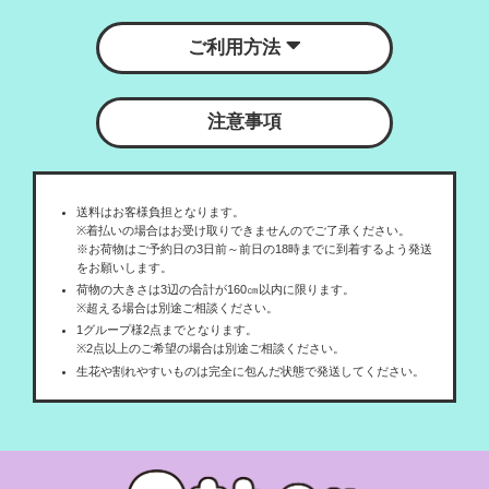
ご利用方法
注意事項
送料はお客様負担となります。
※着払いの場合はお受け取りできませんのでご了承ください。
※お荷物はご予約日の3日前～前日の18時までに到着するよう発送
をお願いします。
荷物の大きさは3辺の合計が160㎝以内に限ります。
※超える場合は別途ご相談ください。
1グループ様2点までとなります。
※2点以上のご希望の場合は別途ご相談ください。
生花や割れやすいものは完全に包んだ状態で発送してください。
お荷物預かりサービスがご利用できないものもございます。
発送時、お預かり期間中のトラブルに関しまして、当社は一切責
任を負いかねます。
お帰りの発送サービスは撮影終了時間が20時以降の場合はご利用
いただけません。