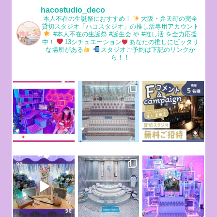
hacostudio_deco
本人不在の生誕祭におすすめ！
大阪・弁天町の完全
貸切スタジオ「ハコスタジオ」の推し活専用アカウント
#本人不在の生誕祭 #誕生会 や #推し活 を全力応援
中！
13シチュエーション
あなたの推しにピッタリ
な場所がある
スタジオご予約は下記のリンクか
ら！！