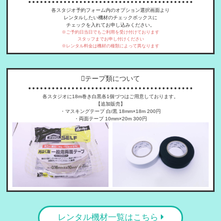
各スタジオ予約フォーム内のオプション選択画面より
レンタルしたい機材のチェックボックスに
チェックを入れてお申し込みください。
※ご予約日当日でもご利用を受け付けております
スタッフまでお申し付けください
※レンタル料金は機材の種類によって異なります
テープ類について
各スタジオに18m巻き白黒各1個づつはご用意しております。
【追加販売】
・マスキングテープ 白/黒 18mm×18m 200円
・両面テープ 10mm×20m 300円
レンタル機材一覧はこちら