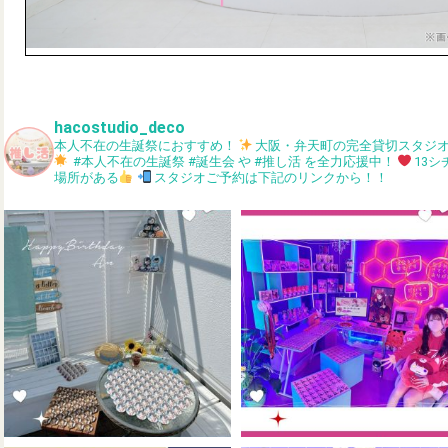
hacostudio_deco
本人不在の生誕祭におすすめ！
大阪・弁天町の完全貸切スタジ
#本人不在の生誕祭 #誕生会 や #推し活 を全力応援中！
13
場所がある
スタジオご予約は下記のリンクから！！