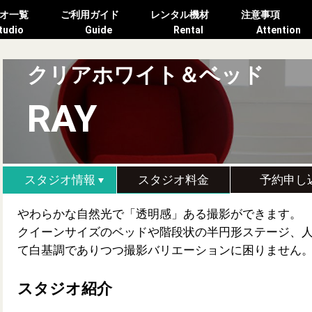
オ一覧
ご利用ガイド
レンタル機材
注意事項
tudio
Guide
Rental
Attention
クリアホワイト＆ベッド
RAY
スタジオ情報
スタジオ料金
予約申し
やわらかな自然光で「透明感」ある撮影ができます。
クイーンサイズのベッドや階段状の半円形ステージ、
て白基調でありつつ撮影バリエーションに困りません
スタジオ紹介