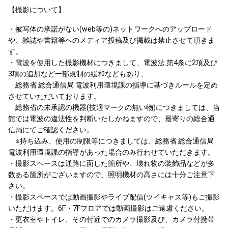
【撮影について】
・被写体の承諾がない(web等の)ネットワークへのアップロード
や、雑誌や書籍等へのメディア投稿及び掲載は禁止させて頂きま
す。
・電波を使用した撮影機材につきまして、電波法 第4条に2項及び
3項の追加など一部規制の緩和などもあり、
総務省 総合通信局 電波利用環境課の指導に基づきルールを定め
させていただいております。
総務省の未承認の機器(技適マークの無い物)につきましては、当
館では電波の違法性を判断いたしかねますので、最寄りの総合通
信局にてご確認ください。
※持ち込み、使用の制限等につきましては、総務省 総合通信局
電波利用環境課の指導があった場合のみ行わせていただきます。
・撮影スペースは通路に面した箇所や、壊れ物の装飾品などが多
数ある箇所がございますので、照明機材の高さには十分ご注意下
さい。
・撮影スペースでは動画撮影やライブ配信(ツイキャス等)もご撮影
いただけます。6F・7Fフロアでは動画撮影はご遠慮ください。
・更衣室やトイレ、その付近でのカメラ撮影及び、カメラ付携帯