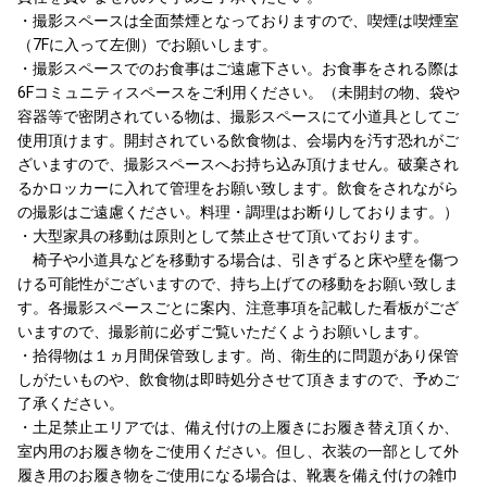
・撮影スペースは全面禁煙となっておりますので、喫煙は喫煙室
（7Fに入って左側）でお願いします。
・撮影スペースでのお食事はご遠慮下さい。お食事をされる際は
6Fコミュニティスペースをご利用ください。（未開封の物、袋や
容器等で密閉されている物は、撮影スペースにて小道具としてご
使用頂けます。開封されている飲食物は、会場内を汚す恐れがご
ざいますので、撮影スペースへお持ち込み頂けません。破棄され
るかロッカーに入れて管理をお願い致します。飲食をされながら
の撮影はご遠慮ください。料理・調理はお断りしております。）
・大型家具の移動は原則として禁止させて頂いております。
椅子や小道具などを移動する場合は、引きずると床や壁を傷つ
ける可能性がございますので、持ち上げての移動をお願い致しま
す。各撮影スペースごとに案内、注意事項を記載した看板がござ
いますので、撮影前に必ずご覧いただくようお願いします。
・拾得物は１ヵ月間保管致します。尚、衛生的に問題があり保管
しがたいものや、飲食物は即時処分させて頂きますので、予めご
了承ください。
・土足禁止エリアでは、備え付けの上履きにお履き替え頂くか、
室内用のお履き物をご使用ください。但し、衣装の一部として外
履き用のお履き物をご使用になる場合は、靴裏を備え付けの雑巾