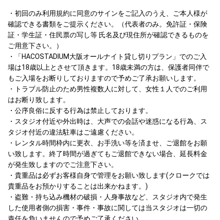
・初回のみ利用規約に同意のサインをご記入のうえ、ご本人様が
確認できる書類をご提示ください。（代表者のみ。免許証・保険
証・学生証・住民票の写し等 氏名及び現住所が確認できるものを
ご用意下さい。）
・「HACOSTADIUM大阪オールナイト貸し切りプラン」でのご入
場は18歳以上とさせて頂きます。18歳未満の方は、保護者同伴で
もご入場をお断りしておりますので予めご了承お願いします。
・トラブル防止のため男性複数人に対して、女性１人でのご利用
はお断り致します。
・公序良俗に反する行為は禁止しております。
・スタジオ付近や外出時は、大声での会話や迷惑になる行為、ス
タジオ付近の違法駐車はご遠慮ください。
・レンタル時間枠内に更衣、お手洗い等を済ませ、ご退館をお願
い致します。終了時間が過ぎてもご退館できない場合、延長料金
が発生致しますのでご注意下さい。
・貴重品は必ずお客様自身で管理をお願い致します(クロークでは
貴重品をお預かりすることは出来かねます。)
・盗難・持ち込み機材の破損・人身事故など、スタジオ内で発生
した使用者側の損害・事件・事故に関しては当スタジオは一切の
責任を負いませんので予めご了承ください。