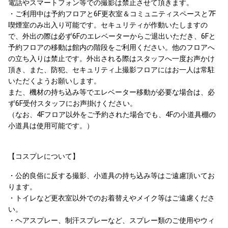
電話やスマートフォン等での撮影は禁止させて頂きます。
・ご利用中は予約フロアと6F更衣室＆コミュニティスペースと7F
喫煙室のみ出入り可能です。セキュリティが作動いたしますの
で、外出の際は必ず6Fのエレベーターからご退出いただき、6Fと
予約フロアの移動は館内の階段をご利用ください。他のフロアへ
の立ち入りは禁止です。外出される際はスタッフへ一度お声かけ
頂き、また、防犯、セキュリティ上撮影フロアにはお一人は常駐
いただくようお願いします。
また、機材の持ち込み等でエレベーター移動が必要な場合は、必
ず6F受付スタッフにお声掛けください。
（なお、4Fフロア以外をご予約された場合でも、4Fの小道具棚の
小道具は使用可能です。）
【コスプレについて】
・公的良俗に反する撮影、小道具の持ち込み等はご遠慮頂いてお
ります。
・トイレなど更衣室以外でのお着替えやメイク等はご遠慮くださ
い。
・ヘアスプレー、制汗スプレーなど、スプレー類のご使用やウィ