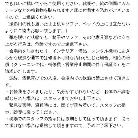
できれいに拭いてからご使用ください。靴裏や、靴の側面にガム
テープなどの粘着物を貼られますと床に付着する恐れがございま
すので、ご遠慮ください。
（撮影用の靴も履いたまま机やソファ、ベッドの上には立たない
ようにご協力お願い致します。）
靴を脱いだ状態でも、椅子やソファ、その他家具類などに立ち
上がる行為は、危険ですのでご遠慮下さい。
・会場内を汚されたり、インテリア・備品・レンタル機材にあき
らかな破損や通常では修復不可能な汚れが生じた場合、相応の賠
償（クリーニング代・補修費・営業停止期間に伴う保証金）をご
請求いたします。
・泥酔、酒気帯びでの入場、会場内での飲酒は禁止させて頂きま
す。
・お怪我をされましたり、気分がすぐれないなど、お体の不調を
感じられた場合は、スタッフまでお申し出下さい。
・緊急災害時、避難時には、慌てず落ち着いて、スタッフの指
示、誘導に従ってください。
・現場でのスタッフの指示には原則として従って頂きます、従っ
て頂けない場合は退館して頂きますので、予めご了承下さい。