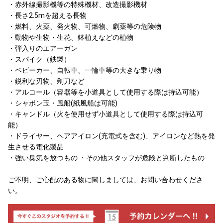
・赤外線撮影機等の特殊機材、改造撮影機材
・長さ2.5mを超える長物
・燃料、火薬、発火物、可燃物、劇薬等の危険物
・動物や生物・生花、鉢植えなどの植物
・弾入りのエアーガン
・スパイク（鉄製）
・ベビーカー、自転車、一輪車等の大きな乗り物
・鋭利な刃物、剃刀など
・アルコール（容器等を小道具として使用する際は持込可能）
・シャボン玉・風船(紙風船は可能)
・キャンドル（火を使用せず小道具として使用する際は持込可
能）
・ドライヤー、ヘアアイロン(充電式を含む)、アイロンなど熱を発
生させる電化製品
・強い臭気を放つもの ・その他スタッフが危険と判断したもの
ご不明、ご心配のある物に関しましては、お問い合わせくださ
い。