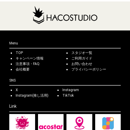
当講習会にて撮影したの画像は、モデルの許可なく本人以外の
（免許証・保険証・学生証・住民票の写し等 氏名及び現住所
講習会の当日・前日 料金の100%
第三者に譲渡することや、商業利用を目的とした利用を固くお
が確認できるものをご用意下さい。）
講習会の前々日 料金の50％
断りしております。
・今回はご参加にあたって、「一眼レフカメラ」「オフカメラ
※20時以降のキャンセルは翌日扱いになります。
でしようできるストロボ（最低1灯、おすすめとしては2
・中学生未満の方のご参加は出来ません。
灯。）」「カメラ、ストロボの取り扱い説明書」「メモリーカ
ード（SDカード等）」が必要となります。各自、必ずご持参
ください。（どうしてもご用意が出来ない方はご相談くださ
Menu
い） 尚、念のためカメラの取り扱い説明書をお持ちくださ
い。
TOP
スタジオ一覧
・講習会時の機材の破損について個人の所有物及び機材、備品
キャンペーン情報
ご利用ガイド
注意事項・FAQ
お問い合わせ
の管理は参加者の責任とし、当イベントは個人の使用中におい
会社概要
プライバシーポリシー
ては、いかなる要因でも（破損、水没、盗難など）責任を問い
ません。
SNS
・講習中の参加者の健康管理は参加者の責任とし、万一事故等
が発生した場合にも、当イベントでは一切の責任を負いません
X
Instagram
Instagram(推し活用)
TikTok
ので予めご了承ください。
・モデルに触れる行為は固くお断りいたします。衣装直し・ポ
Link
ーズ指導においても同様とさせていただきます。
・会場内やその付近では、他の方や周囲へご迷惑になる行為は
禁止とさせていただきます。（騒音行為・暴力行為・飲酒行
為・違法駐車など）