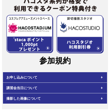
参加規約
お申し込みについて
講習会当日について
・お申込みは先着順となり、定員に達し次第受付終了となりま
す。
撮影した画像について
・受付時、ご本人様が確認できる書類のご提示が必要となりま
・料金は当日会場での清算となります。
す。
・キャンセルについては下記のキャンセル料が発生します。